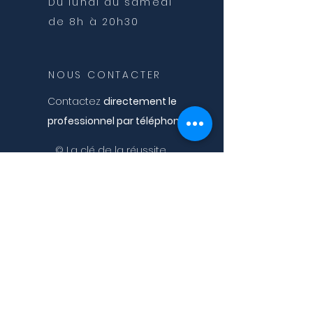
Du lundi au samedi
de 8h à 20h30
NOUS CONTACTER
Contactez
directement le
professionnel par téléphone ou
par mail (voir onglet "accueil/
© La clé de la réussite
équipe")