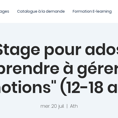
tages
Catalogue à la demande
Formation E-learning
Stage pour ado
prendre à gérer
tions" (12-18 
mer. 20 juil.
  |  
Ath