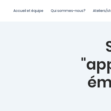
Accueil et équipe
Qui sommes-nous?
Ateliers/s
"ap
émo