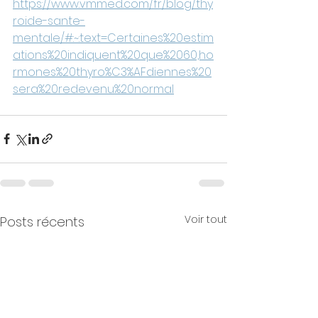
https://www.vmmed.com/fr/blog/thy
roide-sante-
mentale/#:~:text=Certaines%20estim
ations%20indiquent%20que%2060,ho
rmones%20thyro%C3%AFdiennes%20
sera%20redevenu%20normal
Voir tout
Posts récents