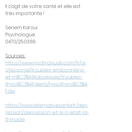
Il s’agit de votre santé et elle est 
très importante !
Senem Karoui
Psychologue
0470/25.03.66
Sources: 
https://www.msdmanuals.com/fr/pr
ofessional/troubles-endocriniens-
et-m%C3%A9taboliques/troubles-
thyro%C3%AFdiens/hypothyro%C3%A
Fdie
https://www.alternativesante.fr/dep
ression/depression-et-si-c-etait-la-
thyroide