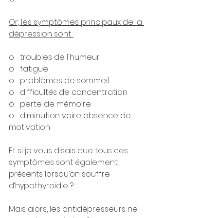
Or, les symptômes principaux de la 
dépression sont :
o   troubles de l'humeur
o   fatigue
o   problèmes de sommeil
o   difficultés de concentration
o   perte de mémoire
o   diminution voire absence de 
motivation
Et si je vous disais que tous ces 
symptômes sont également 
présents lorsqu’on souffre 
d’hypothyroïdie ?
Mais alors, les antidépresseurs ne 